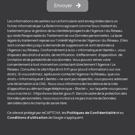
Envoyer
Les informations recueillies sur ce formulaire sont enregistrées dans un
fichier informatisé par La Boite Immo agissant comme Sous-traitant du
traitement pour la gestion de la clientèle/prospects de l'Agence / du Réseau
qui reste Responsable du Traitement de vos Données personnelles. La base
légale du traitement repose sur l'intérêt légitime de l'Agence / du Réseau. Elles
sont conservées jusqu'à demande de suppression et sont destinées à
l'Agence / au Réseau. Conformément à la loi « informatique et libertés », vous
disposez des droits d’accès, de rectification, d’effacement, d’opposition, de
limitation et de portabilité de vos données. Vous pouvez retirer votre
consentement à tout moment en contactant directement l’Agence / Le
Réseau. Consultez le site
https://cnil.fr/fr
pour plus d’informations sur vos
droits. Si vous estimez, après avoir contacté l'Agence / le Réseau, que vos
droits « Informatique et Libertés » ne sont pas respectés, vous pouvez adresser
une réclamation à la CNIL. Nous vous informons de l’existence de la liste
d'opposition au démarchage téléphonique « Bloctel », sur laquelle vous pouvez
vous inscrire ici :
https://www.bloctel.gouv.fr
. Dans le cadre de la protection des
Données personnelles, nous vous invitons à ne pas inscrire de Données
sensibles dans le champ de saisie libre.
Ce site est protégé par reCAPTCHA, les
Politiques de Confidentialité
et es
Conditions d'utilisation
de Google s'appliquent.