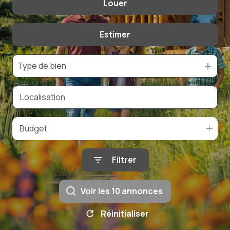
Louer
De l'ancien
De l'immo pro
Estimer
à l'année
Type de bien
Budget
Filtrer
Voir les
10
annonces
Réinitialiser