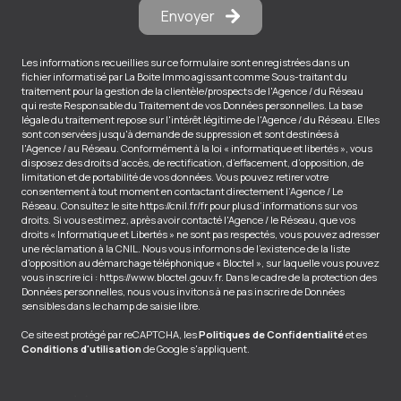
Envoyer
Les informations recueillies sur ce formulaire sont enregistrées dans un
fichier informatisé par La Boite Immo agissant comme Sous-traitant du
traitement pour la gestion de la clientèle/prospects de l'Agence / du Réseau
qui reste Responsable du Traitement de vos Données personnelles. La base
légale du traitement repose sur l'intérêt légitime de l'Agence / du Réseau. Elles
sont conservées jusqu'à demande de suppression et sont destinées à
l'Agence / au Réseau. Conformément à la loi « informatique et libertés », vous
disposez des droits d’accès, de rectification, d’effacement, d’opposition, de
limitation et de portabilité de vos données. Vous pouvez retirer votre
consentement à tout moment en contactant directement l’Agence / Le
Réseau. Consultez le site
https://cnil.fr/fr
pour plus d’informations sur vos
droits. Si vous estimez, après avoir contacté l'Agence / le Réseau, que vos
droits « Informatique et Libertés » ne sont pas respectés, vous pouvez adresser
une réclamation à la CNIL. Nous vous informons de l’existence de la liste
d'opposition au démarchage téléphonique « Bloctel », sur laquelle vous pouvez
vous inscrire ici :
https://www.bloctel.gouv.fr
. Dans le cadre de la protection des
Données personnelles, nous vous invitons à ne pas inscrire de Données
sensibles dans le champ de saisie libre.
Ce site est protégé par reCAPTCHA, les
Politiques de Confidentialité
et es
Conditions d'utilisation
de Google s'appliquent.