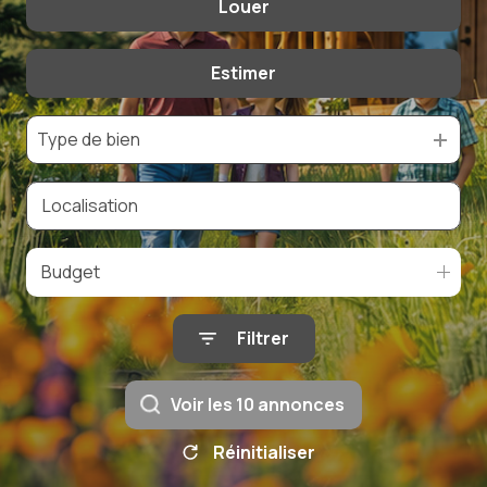
Louer
De l'ancien
De l'immo pro
Estimer
à l'année
Type de bien
Budget
Filtrer
Voir les
10
annonces
Réinitialiser