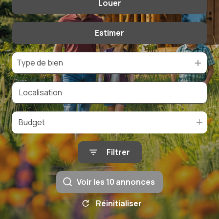
Louer
De l'ancien
De l'immo pro
Estimer
à l'année
Type de bien
Budget
Filtrer
Voir les
10
annonces
Réinitialiser