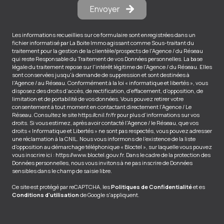
Envoyer
Les informations recueillies sur ce formulaire sont enregistrées dans un
fichier informatisé par La Boite Immo agissant comme Sous-traitant du
traitement pour la gestion de la clientèle/prospects de l'Agence / du Réseau
qui reste Responsable du Traitement de vos Données personnelles. La base
légale du traitement repose sur l'intérêt légitime de l'Agence / du Réseau. Elles
sont conservées jusqu'à demande de suppression et sont destinées à
l'Agence / au Réseau. Conformément à la loi « informatique et libertés », vous
disposez des droits d’accès, de rectification, d’effacement, d’opposition, de
limitation et de portabilité de vos données. Vous pouvez retirer votre
consentement à tout moment en contactant directement l’Agence / Le
Réseau. Consultez le site
https://cnil.fr/fr
pour plus d’informations sur vos
droits. Si vous estimez, après avoir contacté l'Agence / le Réseau, que vos
droits « Informatique et Libertés » ne sont pas respectés, vous pouvez adresser
une réclamation à la CNIL. Nous vous informons de l’existence de la liste
d'opposition au démarchage téléphonique « Bloctel », sur laquelle vous pouvez
vous inscrire ici :
https://www.bloctel.gouv.fr
. Dans le cadre de la protection des
Données personnelles, nous vous invitons à ne pas inscrire de Données
sensibles dans le champ de saisie libre.
Ce site est protégé par reCAPTCHA, les
Politiques de Confidentialité
et es
Conditions d'utilisation
de Google s'appliquent.