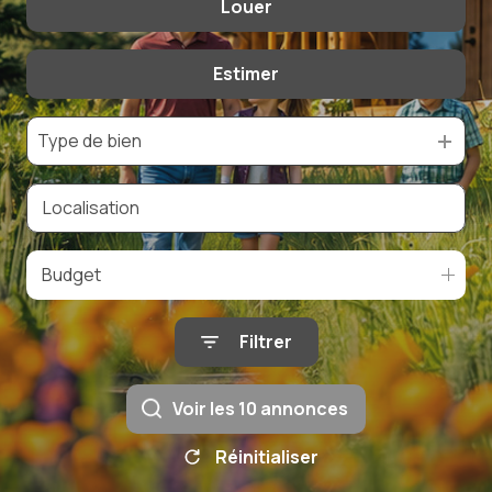
Louer
De l'ancien
De l'immo pro
Estimer
à l'année
Type de bien
Budget
Filtrer
Voir les
10
annonces
Réinitialiser