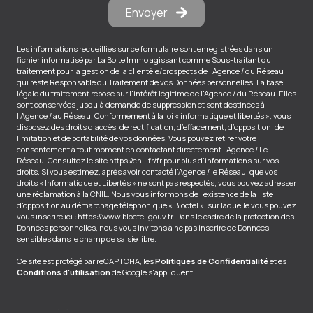
Envoyer
Les informations recueillies sur ce formulaire sont enregistrées dans un
fichier informatisé par La Boite Immo agissant comme Sous-traitant du
traitement pour la gestion de la clientèle/prospects de l'Agence / du Réseau
qui reste Responsable du Traitement de vos Données personnelles. La base
légale du traitement repose sur l'intérêt légitime de l'Agence / du Réseau. Elles
sont conservées jusqu'à demande de suppression et sont destinées à
l'Agence / au Réseau. Conformément à la loi « informatique et libertés », vous
disposez des droits d’accès, de rectification, d’effacement, d’opposition, de
limitation et de portabilité de vos données. Vous pouvez retirer votre
consentement à tout moment en contactant directement l’Agence / Le
Réseau. Consultez le site
https://cnil.fr/fr
pour plus d’informations sur vos
droits. Si vous estimez, après avoir contacté l'Agence / le Réseau, que vos
droits « Informatique et Libertés » ne sont pas respectés, vous pouvez adresser
une réclamation à la CNIL. Nous vous informons de l’existence de la liste
d'opposition au démarchage téléphonique « Bloctel », sur laquelle vous pouvez
vous inscrire ici :
https://www.bloctel.gouv.fr
. Dans le cadre de la protection des
Données personnelles, nous vous invitons à ne pas inscrire de Données
sensibles dans le champ de saisie libre.
Ce site est protégé par reCAPTCHA, les
Politiques de Confidentialité
et es
Conditions d'utilisation
de Google s'appliquent.