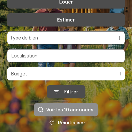
Louer
De l'ancien
De l'immo pro
Estimer
à l'année
Type de bien
Budget
Filtrer
Voir les
10
annonces
Réinitialiser