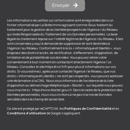
Envoyer
Les informations recueillies sur ce formulaire sont enregistrées dans un
fichier informatisé par La Boite Immo agissant comme Sous-traitant du
traitement pour la gestion de la clientèle/prospects de l'Agence / du Réseau
qui reste Responsable du Traitement de vos Données personnelles. La base
légale du traitement repose sur l'intérêt légitime de l'Agence / du Réseau. Elles
sont conservées jusqu'à demande de suppression et sont destinées à
l'Agence / au Réseau. Conformément à la loi « informatique et libertés », vous
disposez des droits d’accès, de rectification, d’effacement, d’opposition, de
limitation et de portabilité de vos données. Vous pouvez retirer votre
consentement à tout moment en contactant directement l’Agence / Le
Réseau. Consultez le site
https://cnil.fr/fr
pour plus d’informations sur vos
droits. Si vous estimez, après avoir contacté l'Agence / le Réseau, que vos
droits « Informatique et Libertés » ne sont pas respectés, vous pouvez adresser
une réclamation à la CNIL. Nous vous informons de l’existence de la liste
d'opposition au démarchage téléphonique « Bloctel », sur laquelle vous pouvez
vous inscrire ici :
https://www.bloctel.gouv.fr
. Dans le cadre de la protection des
Données personnelles, nous vous invitons à ne pas inscrire de Données
sensibles dans le champ de saisie libre.
Ce site est protégé par reCAPTCHA, les
Politiques de Confidentialité
et es
Conditions d'utilisation
de Google s'appliquent.