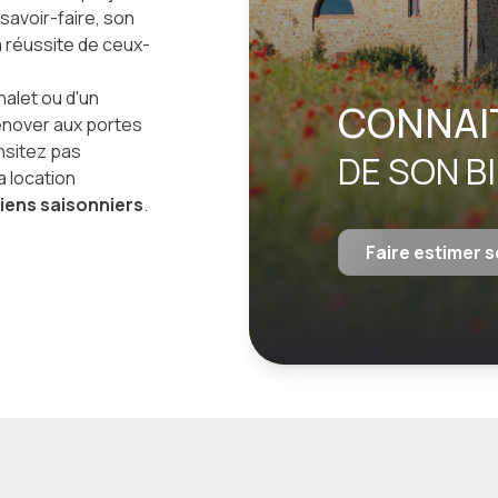
 savoir-faire, son
 réussite de ceux-
halet ou d'un
CONNAIT
rénover aux portes
hsitez pas
DE SON B
a location
biens saisonniers
.
Faire estimer s