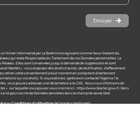
Envoyer
s un fichier informatisé par La Boite Immo agissant comme Sous-traitant du
u Réseau qui reste Responsable du Traitement de vos Données personnelles. La
/ du Réseau. Elles sont conservées jusqu'à demande de suppression et sont
 et libertés », vous disposez des droits d’accès, de rectification, d’effacement,
ouvez retirer votre consentement à tout moment en contactant directement
ormations sur vos droits. Si vous estimez, après avoir contacté l'Agence / le
ectés, vous pouvez adresser une réclamation à la CNIL. Nous vous informons de
el », sur laquelle vous pouvez vous inscrire ici :
https://www.bloctel.gouv.fr
. Dans
s à ne pas inscrire de Données sensibles dans le champ de saisie libre.
té
et es
Conditions d'utilisation
de Google s'appliquent.
Réalisé par