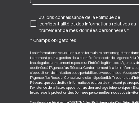
J'ai pris connaissance de la Politique de
confidentialité et des informations relatives au
traitement de mes données personnelles *
* Champs obligatoires
Les informations recueillies sur ce formulaire sont enregistrées dan
traitement pour la gestion de la clientèle/prospects de l'Agence / d
base légale du traitement repose sur l'intérêt légitime de l'Agence 
destinées à l'Agence / au Réseau. Conformément à la loi « informatique
d’opposition, de limitation et de portabilité de vos données. Vous p
l’Agence / Le Réseau. Consultez le site
https://cnil.fr/fr
pour plus d’inf
Réseau, que vos droits « Informatique et Libertés » ne sont pas resp
l’existence de la liste d'opposition au démarchage téléphonique « Bloct
le cadre de la protection des Données personnelles, nous vous inviton
Ce site est protégé par reCAPTCHA, les
Politiques de Confidentiali
s