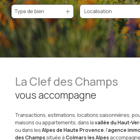
Type de bien
De l'ancien
à l'année
De l'immo pro
La Clef des Champs
vous accompagne
Transactions, estimations, locations saisonnières, pou
maisons ou appartements, dans la
vallée du Haut-Ve
ou dans les
Alpes de Haute Provence
, l'
agence immob
des Champs
située à
Colmars les Alpes
accompagne 